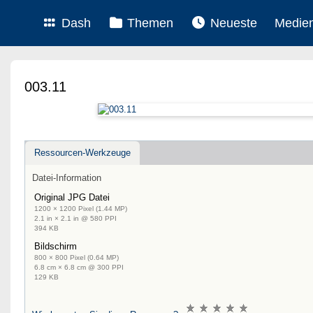
Dash
Themen
Neueste
Medie
003.11
Ressourcen-Werkzeuge
Datei-Information
Original JPG Datei
1200 × 1200 Pixel (1.44 MP)
2.1 in × 2.1 in @ 580 PPI
394 KB
Bildschirm
800 × 800 Pixel (0.64 MP)
6.8 cm × 6.8 cm @ 300 PPI
129 KB