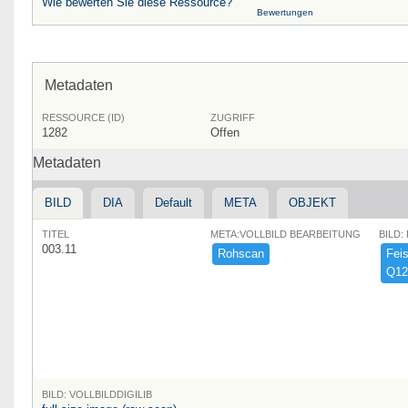
Wie bewerten Sie diese Ressource?
Bewertungen
Metadaten
RESSOURCE (ID)
ZUGRIFF
1282
Offen
Metadaten
BILD
DIA
Default
META
OBJEKT
TITEL
META:VOLLBILD BEARBEITUNG
BILD:
003.11
Rohscan
Feist
Q12
BILD: VOLLBILDDIGILIB