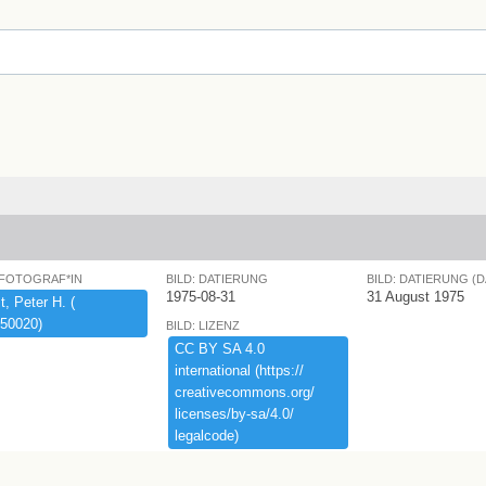
 FOTOGRAF*IN
BILD: DATIERUNG
BILD: DATIERUNG (
1975-08-31
31 August 1975
,​ ​Peter ​H.​ ​(​
50020)​
BILD: LIZENZ
CC ​BY ​SA ​4.​0 ​
international ​(​https:​/​/​
creativecommons.​org/​
licenses/​by-​sa/​4.​0/​
legalcode)​