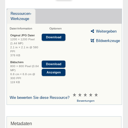
Ressourcen-
Werkzeuge
Datei-Information
Optionen
Weitergeben
Original JPG Datei
Download
1200 × 1200 Pixel
Bildwerkzeuge
(1.44 MP)
2.1 in × 2.1 in @ 580
PPI
376 KB
Bildschirm
Download
800 × 800 Pixel (0.64
MP)
Anzeigen
6.8 cm × 6.8 cm @
300 PPI
119 KB
Wie bewerten Sie diese Ressource?
Bewertungen
Metadaten