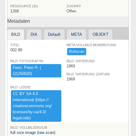
RESSOURCE (ID)
ZUGRIFF
1268
Offen
Metadaten
BILD
DIA
Default
META
OBJEKT
TITEL
META:VOLLBILD BEARBEITUNG
002.88
Rohscan
BILD: FOTOGRAF*IN
BILD: DATIERUNG
1969
Feist,​ ​Peter ​H.​ ​(​
Q1250020)​
BILD: DATIERUNG (DATUM)
1969
BILD: LIZENZ
CC ​BY ​SA ​4.​0 ​
international ​(​https:​/​/​
creativecommons.​org/​
licenses/​by-​sa/​4.​0/​
legalcode)​
BILD: VOLLBILDDIGILIB
full size image (raw scan)