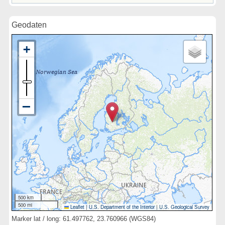
Geodaten
500 km
500 mi
Leaflet
|
U.S. Department of the Interior
|
U.S. Geological Survey
Marker lat / long: 61.497762, 23.760966 (WGS84)