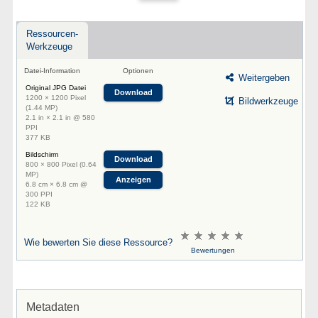
Ressourcen-
Werkzeuge
Datei-Information
Optionen
Weitergeben
Original JPG Datei
Download
1200 × 1200 Pixel
Bildwerkzeuge
(1.44 MP)
2.1 in × 2.1 in @ 580
PPI
377 KB
Bildschirm
Download
800 × 800 Pixel (0.64
MP)
Anzeigen
6.8 cm × 6.8 cm @
300 PPI
122 KB
Wie bewerten Sie diese Ressource?
Bewertungen
Metadaten