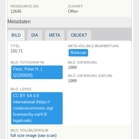
RESSOURCE (ID)
ZUGRIFF
12645
Offen
Metadaten
BILD
DIA
META
OBJEKT
TITEL
META:VOLLBILD BEARBEITUNG
150.71
Rohscan
BILD: FOTOGRAF*IN
BILD: DATIERUNG
1989
Feist,​ ​Peter ​H.​ ​(​
Q1250020)​
BILD: DATIERUNG (DATUM)
1989
BILD: LIZENZ
CC ​BY ​SA ​4.​0 ​
international ​(​https:​/​/​
creativecommons.​org/​
licenses/​by-​sa/​4.​0/​
legalcode)​
BILD: VOLLBILDDIGILIB
full size image (raw scan)