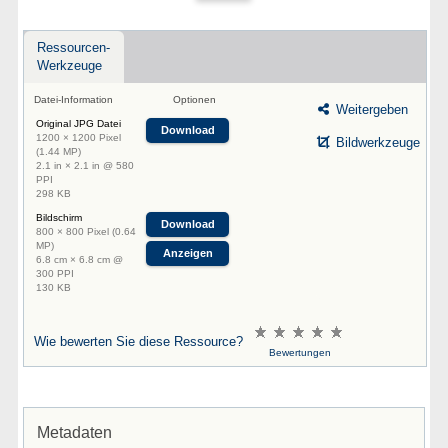
Ressourcen-
Werkzeuge
Datei-Information
Optionen
Weitergeben
Original JPG Datei
Download
1200 × 1200 Pixel
Bildwerkzeuge
(1.44 MP)
2.1 in × 2.1 in @ 580
PPI
298 KB
Bildschirm
Download
800 × 800 Pixel (0.64
MP)
Anzeigen
6.8 cm × 6.8 cm @
300 PPI
130 KB
Wie bewerten Sie diese Ressource?
Bewertungen
Metadaten