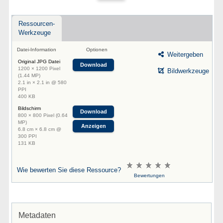
Ressourcen-
Werkzeuge
Datei-Information
Optionen
Weitergeben
Original JPG Datei
Download
1200 × 1200 Pixel
Bildwerkzeuge
(1.44 MP)
2.1 in × 2.1 in @ 580
PPI
400 KB
Bildschirm
Download
800 × 800 Pixel (0.64
MP)
Anzeigen
6.8 cm × 6.8 cm @
300 PPI
131 KB
Wie bewerten Sie diese Ressource?
Bewertungen
Metadaten