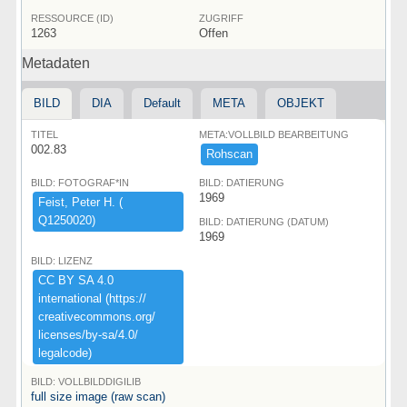
RESSOURCE (ID)
ZUGRIFF
1263
Offen
Metadaten
BILD
DIA
Default
META
OBJEKT
TITEL
META:VOLLBILD BEARBEITUNG
002.83
Rohscan
BILD: FOTOGRAF*IN
BILD: DATIERUNG
1969
Feist,​ ​Peter ​H.​ ​(​
Q1250020)​
BILD: DATIERUNG (DATUM)
1969
BILD: LIZENZ
CC ​BY ​SA ​4.​0 ​
international ​(​https:​/​/​
creativecommons.​org/​
licenses/​by-​sa/​4.​0/​
legalcode)​
BILD: VOLLBILDDIGILIB
full size image (raw scan)