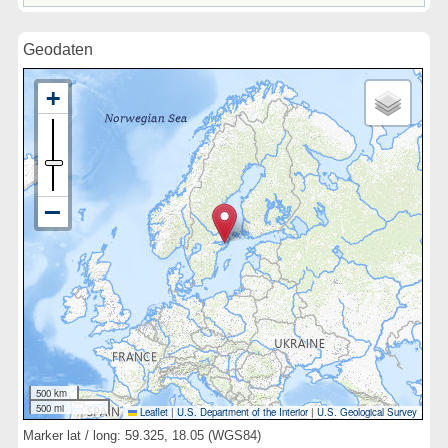
Geodaten
500 km
500 mi
Leaflet
|
U.S. Department of the Interior
|
U.S. Geological Survey
Marker lat / long: 59.325, 18.05 (WGS84)