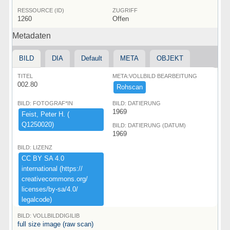
RESSOURCE (ID)
ZUGRIFF
1260
Offen
Metadaten
BILD
DIA
Default
META
OBJEKT
TITEL
META:VOLLBILD BEARBEITUNG
002.80
Rohscan
BILD: FOTOGRAF*IN
BILD: DATIERUNG
1969
Feist,​ ​Peter ​H.​ ​(​
Q1250020)​
BILD: DATIERUNG (DATUM)
1969
BILD: LIZENZ
CC ​BY ​SA ​4.​0 ​
international ​(​https:​/​/​
creativecommons.​org/​
licenses/​by-​sa/​4.​0/​
legalcode)​
BILD: VOLLBILDDIGILIB
full size image (raw scan)