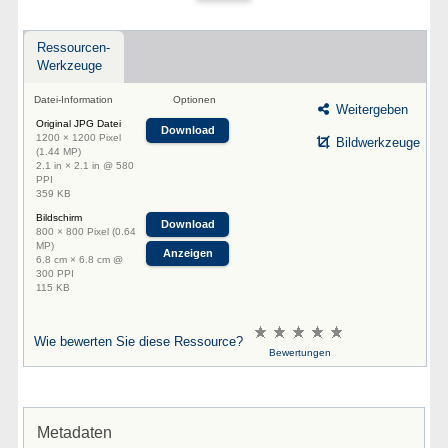
Ressourcen-
Werkzeuge
Datei-Information
Optionen
Weitergeben
Original JPG Datei
Download
1200 × 1200 Pixel
Bildwerkzeuge
(1.44 MP)
2.1 in × 2.1 in @ 580
PPI
359 KB
Bildschirm
Download
800 × 800 Pixel (0.64
MP)
Anzeigen
6.8 cm × 6.8 cm @
300 PPI
115 KB
Wie bewerten Sie diese Ressource?
Bewertungen
Metadaten