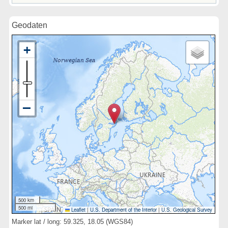
Geodaten
500 km
500 mi
Leaflet
|
U.S. Department of the Interior
|
U.S. Geological Survey
Marker lat / long: 59.325, 18.05 (WGS84)