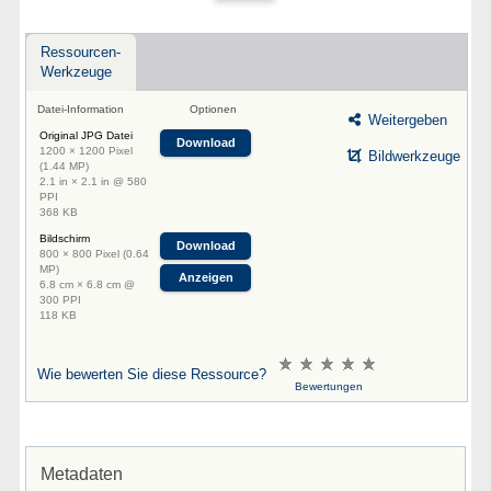
Ressourcen-
Werkzeuge
Datei-Information
Optionen
Weitergeben
Original JPG Datei
Download
1200 × 1200 Pixel
Bildwerkzeuge
(1.44 MP)
2.1 in × 2.1 in @ 580
PPI
368 KB
Bildschirm
Download
800 × 800 Pixel (0.64
MP)
Anzeigen
6.8 cm × 6.8 cm @
300 PPI
118 KB
Wie bewerten Sie diese Ressource?
Bewertungen
Metadaten