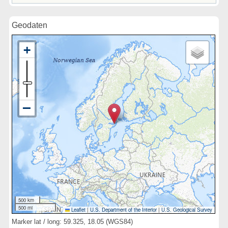
Geodaten
500 km
500 mi
Leaflet
|
U.S. Department of the Interior
|
U.S. Geological Survey
Marker lat / long: 59.325, 18.05 (WGS84)