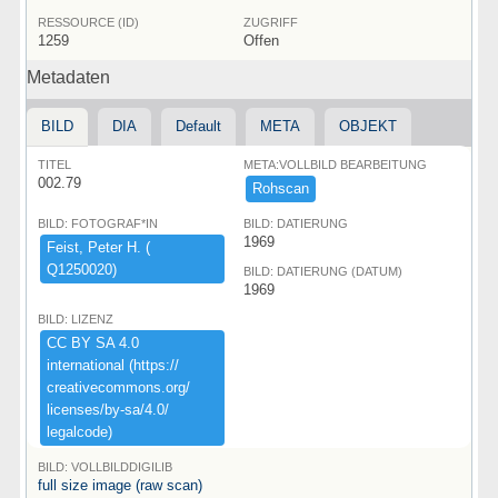
RESSOURCE (ID)
ZUGRIFF
1259
Offen
Metadaten
BILD
DIA
Default
META
OBJEKT
TITEL
META:VOLLBILD BEARBEITUNG
002.79
Rohscan
BILD: FOTOGRAF*IN
BILD: DATIERUNG
1969
Feist,​ ​Peter ​H.​ ​(​
Q1250020)​
BILD: DATIERUNG (DATUM)
1969
BILD: LIZENZ
CC ​BY ​SA ​4.​0 ​
international ​(​https:​/​/​
creativecommons.​org/​
licenses/​by-​sa/​4.​0/​
legalcode)​
BILD: VOLLBILDDIGILIB
full size image (raw scan)