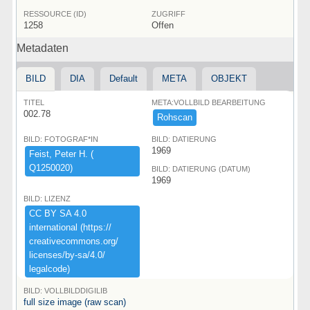
RESSOURCE (ID)
ZUGRIFF
1258
Offen
Metadaten
BILD
DIA
Default
META
OBJEKT
TITEL
META:VOLLBILD BEARBEITUNG
002.78
Rohscan
BILD: FOTOGRAF*IN
BILD: DATIERUNG
1969
Feist,​ ​Peter ​H.​ ​(​
Q1250020)​
BILD: DATIERUNG (DATUM)
1969
BILD: LIZENZ
CC ​BY ​SA ​4.​0 ​
international ​(​https:​/​/​
creativecommons.​org/​
licenses/​by-​sa/​4.​0/​
legalcode)​
BILD: VOLLBILDDIGILIB
full size image (raw scan)