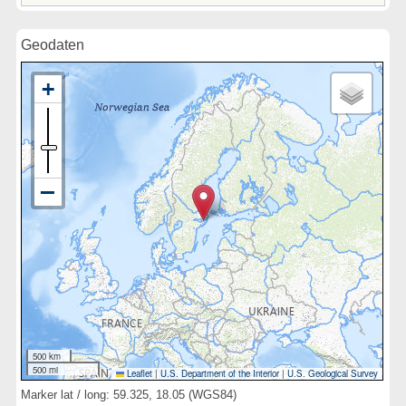
Geodaten
500 km
500 mi
Leaflet
|
U.S. Department of the Interior
|
U.S. Geological Survey
Marker lat / long: 59.325, 18.05 (WGS84)