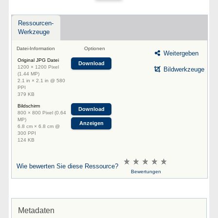
Ressourcen-
Werkzeuge
Datei-Information
Optionen
Weitergeben
Original JPG Datei
Download
1200 × 1200 Pixel
Bildwerkzeuge
(1.44 MP)
2.1 in × 2.1 in @ 580
PPI
379 KB
Bildschirm
Download
800 × 800 Pixel (0.64
MP)
Anzeigen
6.8 cm × 6.8 cm @
300 PPI
124 KB
Wie bewerten Sie diese Ressource?
Bewertungen
Metadaten