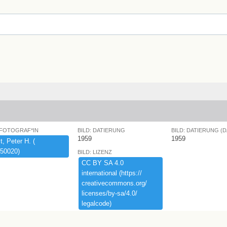
 FOTOGRAF*IN
BILD: DATIERUNG
BILD: DATIERUNG (
1959
1959
,​ ​Peter ​H.​ ​(​
50020)​
BILD: LIZENZ
CC ​BY ​SA ​4.​0 ​
international ​(​https:​/​/​
creativecommons.​org/​
licenses/​by-​sa/​4.​0/​
legalcode)​