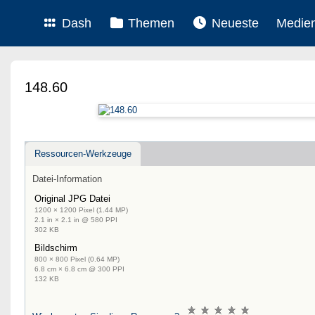
Dash
Themen
Neueste
Medie
148.60
Ressourcen-Werkzeuge
Datei-Information
Original JPG Datei
1200 × 1200 Pixel (1.44 MP)
2.1 in × 2.1 in @ 580 PPI
302 KB
Bildschirm
800 × 800 Pixel (0.64 MP)
6.8 cm × 6.8 cm @ 300 PPI
132 KB