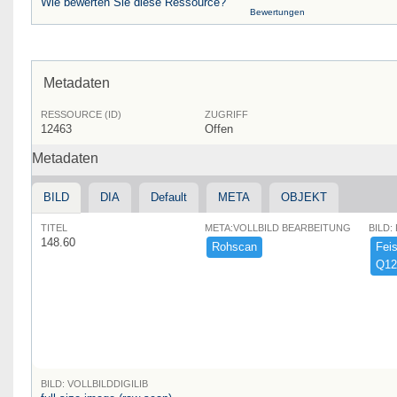
Wie bewerten Sie diese Ressource?
Bewertungen
Metadaten
RESSOURCE (ID)
ZUGRIFF
12463
Offen
Metadaten
BILD
DIA
Default
META
OBJEKT
TITEL
META:VOLLBILD BEARBEITUNG
BILD:
148.60
Rohscan
Feist
Q12
BILD: VOLLBILDDIGILIB