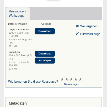
Ressourcen-
Werkzeuge
Datei-Information
Optionen
Weitergeben
Original JPG Datei
Download
1200 × 1200 Pixel
Bildwerkzeuge
(1.44 MP)
2.1 in × 2.1 in @ 580
PPI
381 KB
Bildschirm
Download
800 × 800 Pixel (0.64
MP)
Anzeigen
6.8 cm × 6.8 cm @
300 PPI
123 KB
Wie bewerten Sie diese Ressource?
Bewertungen
Metadaten