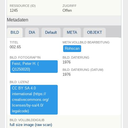
RESSOURCE (ID)
ZUGRIFF
1245
Offen
Metadaten
BILD
DIA
Default
META
OBJEKT
TITEL
META:VOLLBILD BEARBEITUNG
002.65
Rohscan
BILD: FOTOGRAF*IN
BILD: DATIERUNG
1976
Feist,​ ​Peter ​H.​ ​(​
Q1250020)​
BILD: DATIERUNG (DATUM)
1976
BILD: LIZENZ
CC ​BY ​SA ​4.​0 ​
international ​(​https:​/​/​
creativecommons.​org/​
licenses/​by-​sa/​4.​0/​
legalcode)​
BILD: VOLLBILDDIGILIB
full size image (raw scan)