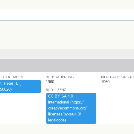
 FOTOGRAF*IN
BILD: DATIERUNG
BILD: DATIERUNG (
1960
1960
,​ ​Peter ​H.​ ​(​
50020)​
BILD: LIZENZ
CC ​BY ​SA ​4.​0 ​
international ​(​https:​/​/​
creativecommons.​org/​
licenses/​by-​sa/​4.​0/​
legalcode)​