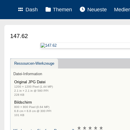
Dash
Themen
Neueste
Medie
147.62
Ressourcen-Werkzeuge
Datei-Information
Original JPG Datei
1200 × 1200 Pixel (1.44 MP)
2.1 in × 2.1 in @ 580 PPI
228 KB
Bildschirm
800 × 800 Pixel (0.64 MP)
6.8 cm × 6.8 cm @ 300 PPI
101 KB