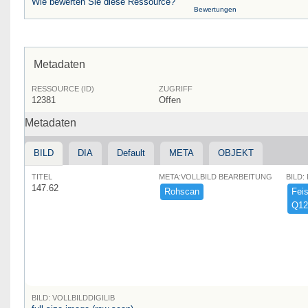
Wie bewerten Sie diese Ressource?
Bewertungen
Metadaten
RESSOURCE (ID)
ZUGRIFF
12381
Offen
Metadaten
BILD
DIA
Default
META
OBJEKT
TITEL
META:VOLLBILD BEARBEITUNG
BILD:
147.62
Rohscan
Feist
Q12
BILD: VOLLBILDDIGILIB