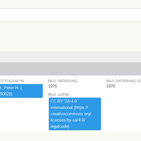
 FOTOGRAF*IN
BILD: DATIERUNG
BILD: DATIERUNG (
1976
1976
,​ ​Peter ​H.​ ​(​
50020)​
BILD: LIZENZ
CC ​BY ​SA ​4.​0 ​
international ​(​https:​/​/​
creativecommons.​org/​
licenses/​by-​sa/​4.​0/​
legalcode)​