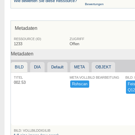
Wie bewerten Sie diese Ressource?
Bewertungen
Metadaten
RESSOURCE (ID)
ZUGRIFF
1233
Offen
Metadaten
BILD
DIA
Default
META
OBJEKT
TITEL
META:VOLLBILD BEARBEITUNG
BILD:
002.53
Rohscan
Feist
Q12
BILD: VOLLBILDDIGILIB