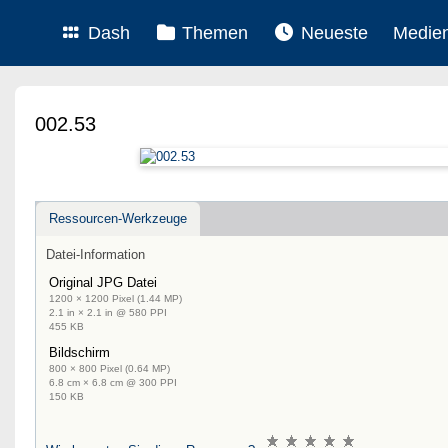
Dash
Themen
Neueste
Medie
002.53
Ressourcen-Werkzeuge
Datei-Information
Original JPG Datei
1200 × 1200 Pixel (1.44 MP)
2.1 in × 2.1 in @ 580 PPI
455 KB
Bildschirm
800 × 800 Pixel (0.64 MP)
6.8 cm × 6.8 cm @ 300 PPI
150 KB