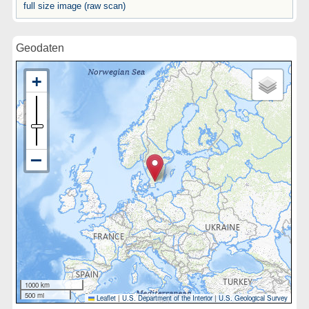
full size image (raw scan)
Geodaten
1000 km
500 mi
Leaflet
|
U.S. Department of the Interior
|
U.S. Geological Survey