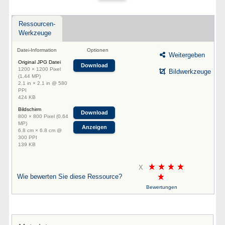
Ressourcen-
Werkzeuge
Datei-Information
Optionen
Weitergeben
Original JPG Datei
Download
1200 × 1200 Pixel
Bildwerkzeuge
(1.44 MP)
2.1 in × 2.1 in @ 580
PPI
424 KB
Bildschirm
Download
800 × 800 Pixel (0.64
MP)
Anzeigen
6.8 cm × 6.8 cm @
300 PPI
139 KB
X
Wie bewerten Sie diese Ressource?
Bewertungen