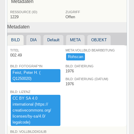
Metadaten
RESSOURCE (ID)
ZUGRIFF
1229
Offen
Metadaten
BILD
DIA
Default
META
OBJEKT
TITEL
META:VOLLBILD BEARBEITUNG
002.49
Rohscan
BILD: FOTOGRAF*IN
BILD: DATIERUNG
1976
Feist,​ ​Peter ​H.​ ​(​
Q1250020)​
BILD: DATIERUNG (DATUM)
1976
BILD: LIZENZ
CC ​BY ​SA ​4.​0 ​
international ​(​https:​/​/​
creativecommons.​org/​
licenses/​by-​sa/​4.​0/​
legalcode)​
BILD: VOLLBILDDIGILIB