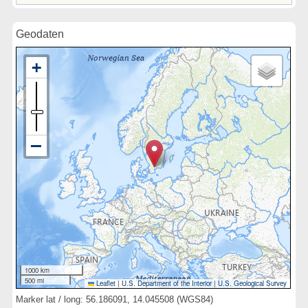
Geodaten
1000 km
500 mi
Leaflet
|
U.S. Department of the Interior
|
U.S. Geological Survey
Marker lat / long: 56.186091, 14.045508 (WGS84)