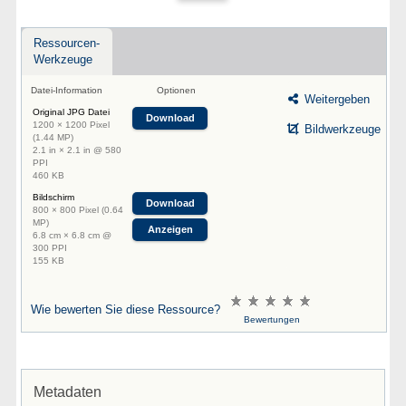
Ressourcen-
Werkzeuge
Datei-Information
Optionen
Weitergeben
Original JPG Datei
Download
1200 × 1200 Pixel
Bildwerkzeuge
(1.44 MP)
2.1 in × 2.1 in @ 580
PPI
460 KB
Bildschirm
Download
800 × 800 Pixel (0.64
MP)
Anzeigen
6.8 cm × 6.8 cm @
300 PPI
155 KB
Wie bewerten Sie diese Ressource?
Bewertungen
Metadaten