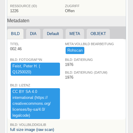
RESSOURCE (ID)
ZUGRIFF
1226
Offen
Metadaten
BILD
DIA
Default
META
OBJEKT
TITEL
META:VOLLBILD BEARBEITUNG
002.46
Rohscan
BILD: FOTOGRAF*IN
BILD: DATIERUNG
1976
Feist,​ ​Peter ​H.​ ​(​
Q1250020)​
BILD: DATIERUNG (DATUM)
1976
BILD: LIZENZ
CC ​BY ​SA ​4.​0 ​
international ​(​https:​/​/​
creativecommons.​org/​
licenses/​by-​sa/​4.​0/​
legalcode)​
BILD: VOLLBILDDIGILIB
full size image (raw scan)