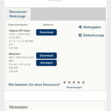
Ressourcen-
Werkzeuge
Datei-Information
Optionen
Weitergeben
Original JPG Datei
Download
1200 × 1200 Pixel
Bildwerkzeuge
(1.44 MP)
2.1 in × 2.1 in @ 580
PPI
317 KB
Bildschirm
Download
800 × 800 Pixel (0.64
MP)
Anzeigen
6.8 cm × 6.8 cm @
300 PPI
141 KB
Wie bewerten Sie diese Ressource?
Bewertungen
Metadaten