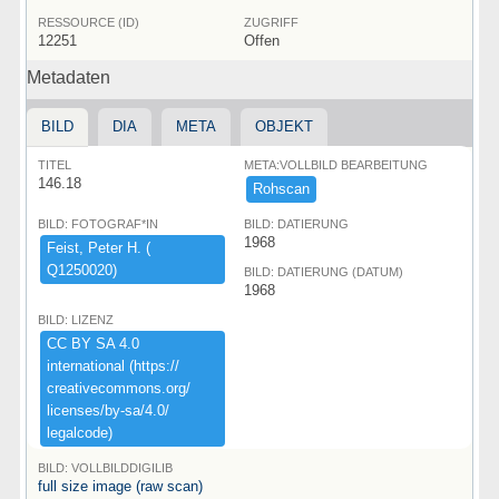
RESSOURCE (ID)
ZUGRIFF
12251
Offen
Metadaten
BILD
DIA
META
OBJEKT
TITEL
META:VOLLBILD BEARBEITUNG
146.18
Rohscan
BILD: FOTOGRAF*IN
BILD: DATIERUNG
1968
Feist,​ ​Peter ​H.​ ​(​
Q1250020)​
BILD: DATIERUNG (DATUM)
1968
BILD: LIZENZ
CC ​BY ​SA ​4.​0 ​
international ​(​https:​/​/​
creativecommons.​org/​
licenses/​by-​sa/​4.​0/​
legalcode)​
BILD: VOLLBILDDIGILIB
full size image (raw scan)