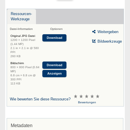
Ressourcen-
Werkzeuge
Datei-Information
Optionen
Weitergeben
Original JPG Datei
Download
1200 × 1200 Pixel
Bildwerkzeuge
(1.44 MP)
2.1 in × 2.1 in @ 580
PPI
260 KB
Bildschirm
Download
800 × 800 Pixel (0.64
MP)
Anzeigen
6.8 cm × 6.8 cm @
300 PPI
113 KB
Wie bewerten Sie diese Ressource?
Bewertungen
Metadaten