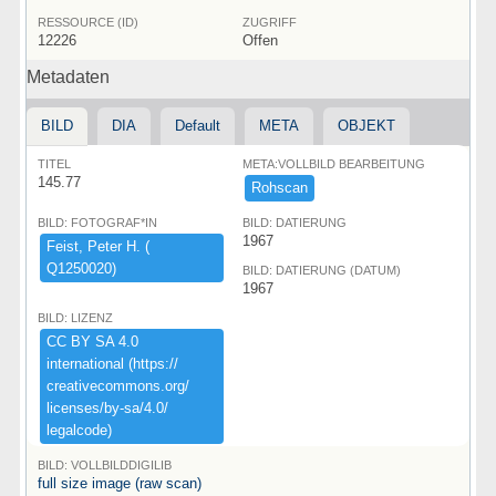
RESSOURCE (ID)
ZUGRIFF
12226
Offen
Metadaten
BILD
DIA
Default
META
OBJEKT
TITEL
META:VOLLBILD BEARBEITUNG
145.77
Rohscan
BILD: FOTOGRAF*IN
BILD: DATIERUNG
1967
Feist,​ ​Peter ​H.​ ​(​
Q1250020)​
BILD: DATIERUNG (DATUM)
1967
BILD: LIZENZ
CC ​BY ​SA ​4.​0 ​
international ​(​https:​/​/​
creativecommons.​org/​
licenses/​by-​sa/​4.​0/​
legalcode)​
BILD: VOLLBILDDIGILIB
full size image (raw scan)