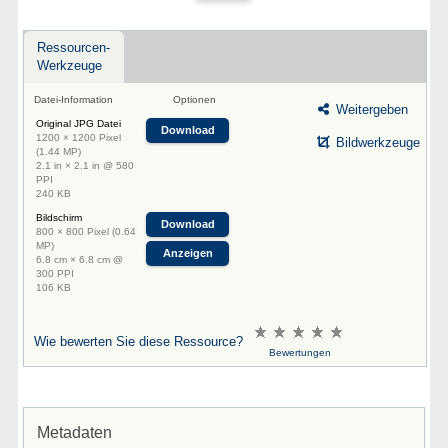
Ressourcen-
Werkzeuge
Datei-Information
Optionen
Weitergeben
Original JPG Datei
Download
1200 × 1200 Pixel
Bildwerkzeuge
(1.44 MP)
2.1 in × 2.1 in @ 580
PPI
240 KB
Bildschirm
Download
800 × 800 Pixel (0.64
MP)
Anzeigen
6.8 cm × 6.8 cm @
300 PPI
106 KB
Wie bewerten Sie diese Ressource?
Bewertungen
Metadaten