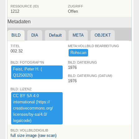
RESSOURCE (ID)
ZUGRIFF
1212
Offen
Metadaten
BILD
DIA
Default
META
OBJEKT
TITEL
META:VOLLBILD BEARBEITUNG
002.32
Rohscan
BILD: FOTOGRAF*IN
BILD: DATIERUNG
1976
Feist,​ ​Peter ​H.​ ​(​
Q1250020)​
BILD: DATIERUNG (DATUM)
1976
BILD: LIZENZ
CC ​BY ​SA ​4.​0 ​
international ​(​https:​/​/​
creativecommons.​org/​
licenses/​by-​sa/​4.​0/​
legalcode)​
BILD: VOLLBILDDIGILIB
full size image (raw scan)