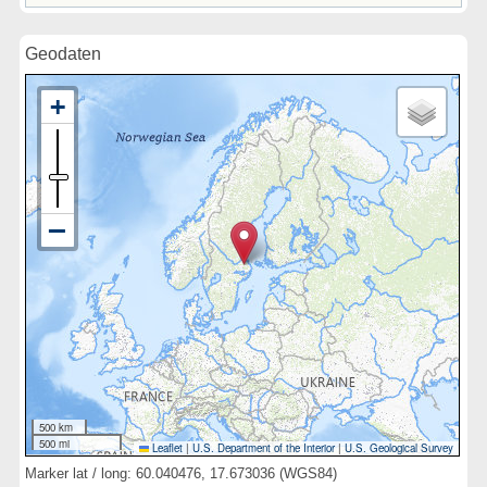
Geodaten
500 km
500 mi
Leaflet
|
U.S. Department of the Interior
|
U.S. Geological Survey
Marker lat / long: 60.040476, 17.673036 (WGS84)