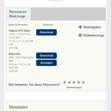
Ressourcen-
Werkzeuge
Datei-Information
Optionen
Weitergeben
Original JPG Datei
Download
1200 × 1200 Pixel
Bildwerkzeuge
(1.44 MP)
2.1 in × 2.1 in @ 580
PPI
472 KB
Bildschirm
Download
800 × 800 Pixel (0.64
MP)
Anzeigen
6.8 cm × 6.8 cm @
300 PPI
159 KB
Wie bewerten Sie diese Ressource?
Bewertungen
Metadaten