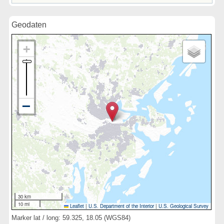
Geodaten
30 km
10 mi
Leaflet
|
U.S. Department of the Interior
|
U.S. Geological Survey
Marker lat / long: 59.325, 18.05 (WGS84)