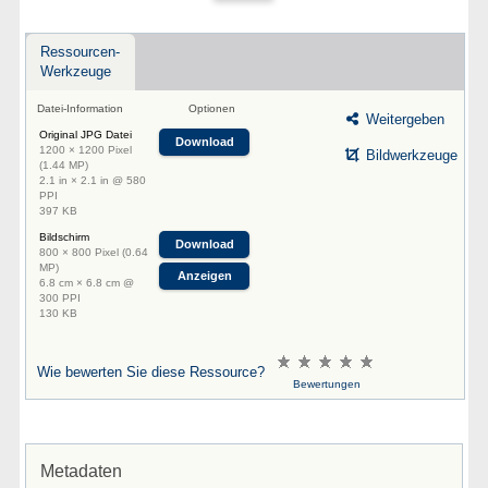
Ressourcen-
Werkzeuge
Datei-Information
Optionen
Weitergeben
Original JPG Datei
Download
1200 × 1200 Pixel
Bildwerkzeuge
(1.44 MP)
2.1 in × 2.1 in @ 580
PPI
397 KB
Bildschirm
Download
800 × 800 Pixel (0.64
MP)
Anzeigen
6.8 cm × 6.8 cm @
300 PPI
130 KB
Wie bewerten Sie diese Ressource?
Bewertungen
Metadaten