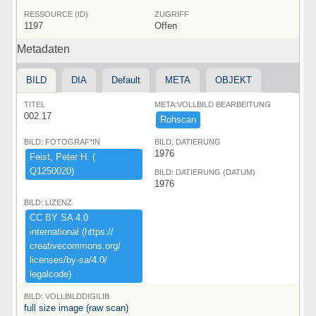
RESSOURCE (ID)
ZUGRIFF
1197
Offen
Metadaten
BILD
DIA
Default
META
OBJEKT
TITEL
META:VOLLBILD BEARBEITUNG
002.17
Rohscan
BILD: FOTOGRAF*IN
BILD: DATIERUNG
1976
Feist,​ ​Peter ​H.​ ​(​
Q1250020)​
BILD: DATIERUNG (DATUM)
1976
BILD: LIZENZ
CC ​BY ​SA ​4.​0 ​
international ​(​https:​/​/​
creativecommons.​org/​
licenses/​by-​sa/​4.​0/​
legalcode)​
BILD: VOLLBILDDIGILIB
full size image (raw scan)