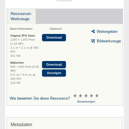
Ressourcen-
Werkzeuge
Datei-Information
Optionen
Weitergeben
Original JPG Datei
Download
1200 × 1200 Pixel
Bildwerkzeuge
(1.44 MP)
2.1 in × 2.1 in @ 580
PPI
431 KB
Bildschirm
Download
800 × 800 Pixel (0.64
MP)
Anzeigen
6.8 cm × 6.8 cm @
300 PPI
144 KB
Wie bewerten Sie diese Ressource?
Bewertungen
Metadaten