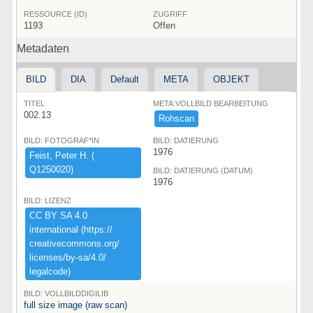
RESSOURCE (ID)
ZUGRIFF
1193
Offen
Metadaten
BILD
DIA
Default
META
OBJEKT
TITEL
META:VOLLBILD BEARBEITUNG
002.13
Rohscan
BILD: FOTOGRAF*IN
BILD: DATIERUNG
1976
Feist,​ ​Peter ​H.​ ​(​
Q1250020)​
BILD: DATIERUNG (DATUM)
1976
BILD: LIZENZ
CC ​BY ​SA ​4.​0 ​
international ​(​https:​/​/​
creativecommons.​org/​
licenses/​by-​sa/​4.​0/​
legalcode)​
BILD: VOLLBILDDIGILIB
full size image (raw scan)