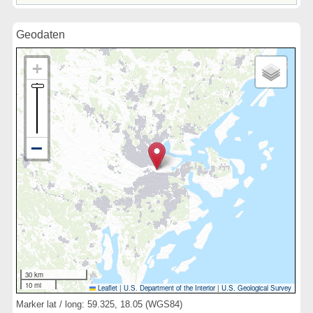
Geodaten
30 km
10 mi
Leaflet
|
U.S. Department of the Interior
|
U.S. Geological Survey
Marker lat / long: 59.325, 18.05 (WGS84)