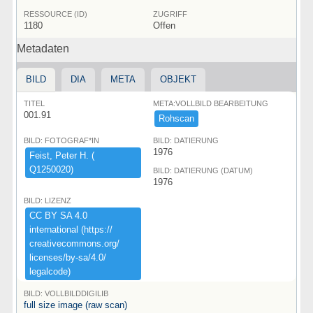
RESSOURCE (ID)
ZUGRIFF
1180
Offen
Metadaten
BILD
DIA
META
OBJEKT
TITEL
META:VOLLBILD BEARBEITUNG
001.91
Rohscan
BILD: FOTOGRAF*IN
BILD: DATIERUNG
1976
Feist,​ ​Peter ​H.​ ​(​
Q1250020)​
BILD: DATIERUNG (DATUM)
1976
BILD: LIZENZ
CC ​BY ​SA ​4.​0 ​
international ​(​https:​/​/​
creativecommons.​org/​
licenses/​by-​sa/​4.​0/​
legalcode)​
BILD: VOLLBILDDIGILIB
full size image (raw scan)