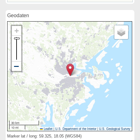
Geodaten
30 km
10 mi
Leaflet
|
U.S. Department of the Interior
|
U.S. Geological Survey
Marker lat / long: 59.325, 18.05 (WGS84)