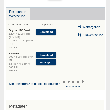
Ressourcen-
Werkzeuge
Datei-Information
Optionen
Weitergeben
Original JPG Datei
Download
1200 × 1200 Pixel
Bildwerkzeuge
(1.44 MP)
2.1 in × 2.1 in @ 580
PPI
480 KB
Bildschirm
Download
800 × 800 Pixel (0.64
MP)
Anzeigen
6.8 cm × 6.8 cm @
300 PPI
161 KB
Wie bewerten Sie diese Ressource?
Bewertungen
Metadaten