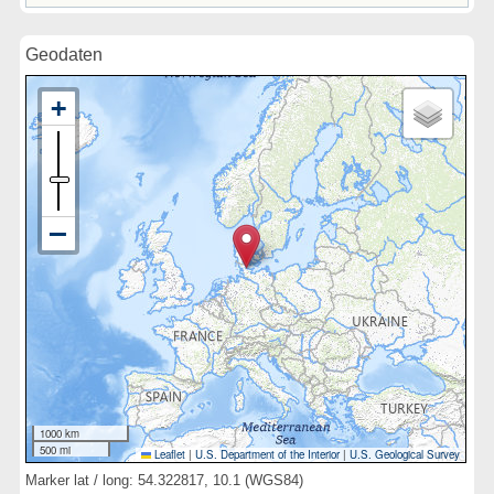
Geodaten
1000 km
500 mi
Leaflet
|
U.S. Department of the Interior
|
U.S. Geological Survey
Marker lat / long: 54.322817, 10.1 (WGS84)