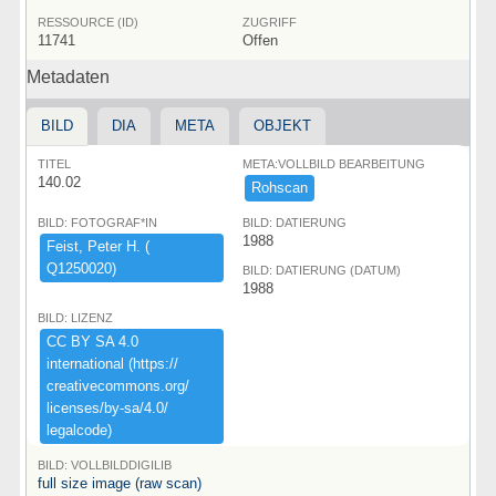
RESSOURCE (ID)
ZUGRIFF
11741
Offen
Metadaten
BILD
DIA
META
OBJEKT
TITEL
META:VOLLBILD BEARBEITUNG
140.02
Rohscan
BILD: FOTOGRAF*IN
BILD: DATIERUNG
1988
Feist,​ ​Peter ​H.​ ​(​
Q1250020)​
BILD: DATIERUNG (DATUM)
1988
BILD: LIZENZ
CC ​BY ​SA ​4.​0 ​
international ​(​https:​/​/​
creativecommons.​org/​
licenses/​by-​sa/​4.​0/​
legalcode)​
BILD: VOLLBILDDIGILIB
full size image (raw scan)