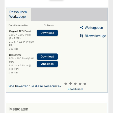
Ressourcen-
Werkzeuge
Datei-Information
Optionen
Weitergeben
Original JPG Datei
Download
1200 × 1200 Pixel
Bildwerkzeuge
(1.44 MP)
2.1 in × 2.1 in @ 580
PPI
333 KB
Bildschirm
Download
800 × 800 Pixel (0.64
MP)
Anzeigen
6.8 cm × 6.8 cm @
300 PPI
148 KB
Wie bewerten Sie diese Ressource?
Bewertungen
Metadaten