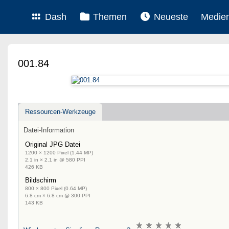
Dash
Themen
Neueste
Medie
001.84
Ressourcen-Werkzeuge
Datei-Information
Original JPG Datei
1200 × 1200 Pixel (1.44 MP)
2.1 in × 2.1 in @ 580 PPI
426 KB
Bildschirm
800 × 800 Pixel (0.64 MP)
6.8 cm × 6.8 cm @ 300 PPI
143 KB