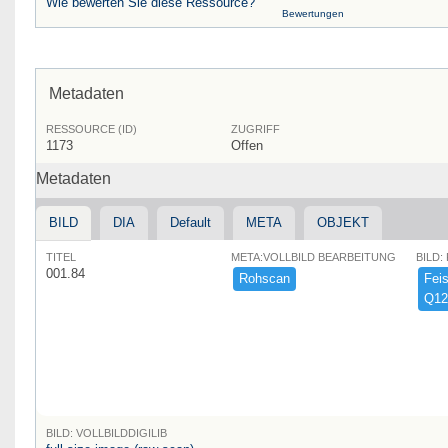
Wie bewerten Sie diese Ressource?
Bewertungen
Metadaten
RESSOURCE (ID)
ZUGRIFF
1173
Offen
Metadaten
BILD
DIA
Default
META
OBJEKT
TITEL
META:VOLLBILD BEARBEITUNG
BILD:
001.84
Rohscan
Feist
Q12
BILD: VOLLBILDDIGILIB