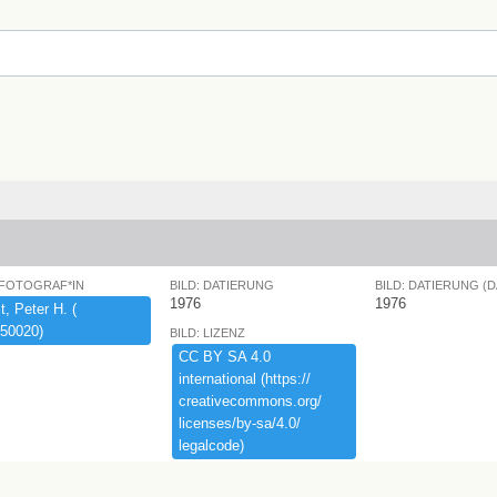
 FOTOGRAF*IN
BILD: DATIERUNG
BILD: DATIERUNG (
1976
1976
,​ ​Peter ​H.​ ​(​
50020)​
BILD: LIZENZ
CC ​BY ​SA ​4.​0 ​
international ​(​https:​/​/​
creativecommons.​org/​
licenses/​by-​sa/​4.​0/​
legalcode)​