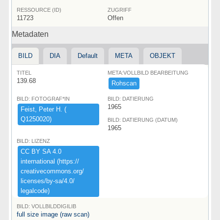
RESSOURCE (ID)
ZUGRIFF
11723
Offen
Metadaten
BILD
DIA
Default
META
OBJEKT
TITEL
META:VOLLBILD BEARBEITUNG
139.68
Rohscan
BILD: FOTOGRAF*IN
BILD: DATIERUNG
1965
Feist,​ ​Peter ​H.​ ​(​
Q1250020)​
BILD: DATIERUNG (DATUM)
1965
BILD: LIZENZ
CC ​BY ​SA ​4.​0 ​
international ​(​https:​/​/​
creativecommons.​org/​
licenses/​by-​sa/​4.​0/​
legalcode)​
BILD: VOLLBILDDIGILIB
full size image (raw scan)