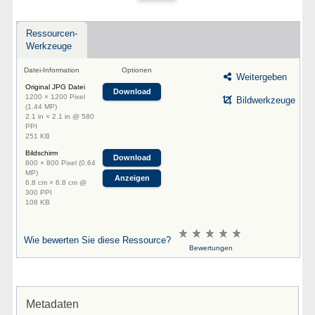
Ressourcen-
Werkzeuge
Datei-Information
Optionen
Weitergeben
Original JPG Datei
Download
1200 × 1200 Pixel
Bildwerkzeuge
(1.44 MP)
2.1 in × 2.1 in @ 580
PPI
251 KB
Bildschirm
Download
800 × 800 Pixel (0.64
MP)
Anzeigen
6.8 cm × 6.8 cm @
300 PPI
108 KB
Wie bewerten Sie diese Ressource?
Bewertungen
Metadaten