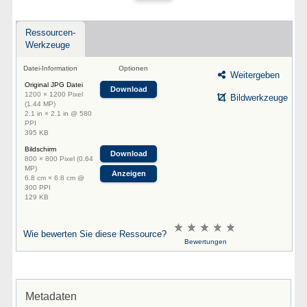
Ressourcen-
Werkzeuge
Datei-Information
Optionen
Weitergeben
Original JPG Datei
Download
1200 × 1200 Pixel
Bildwerkzeuge
(1.44 MP)
2.1 in × 2.1 in @ 580
PPI
395 KB
Bildschirm
Download
800 × 800 Pixel (0.64
MP)
Anzeigen
6.8 cm × 6.8 cm @
300 PPI
129 KB
Wie bewerten Sie diese Ressource?
Bewertungen
Metadaten