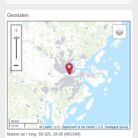
Geodaten
30 km
10 mi
Leaflet
|
U.S. Department of the Interior
|
U.S. Geological Survey
Marker lat / long: 59.325, 18.05 (WGS84)