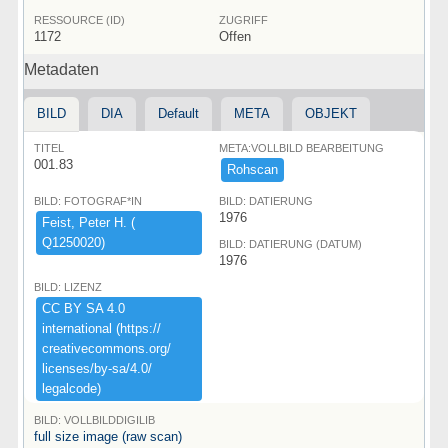
RESSOURCE (ID)
ZUGRIFF
1172
Offen
Metadaten
BILD
DIA
Default
META
OBJEKT
TITEL
META:VOLLBILD BEARBEITUNG
001.83
Rohscan
BILD: FOTOGRAF*IN
BILD: DATIERUNG
1976
Feist,​ ​Peter ​H.​ ​(​
Q1250020)​
BILD: DATIERUNG (DATUM)
1976
BILD: LIZENZ
CC ​BY ​SA ​4.​0 ​
international ​(​https:​/​/​
creativecommons.​org/​
licenses/​by-​sa/​4.​0/​
legalcode)​
BILD: VOLLBILDDIGILIB
full size image (raw scan)