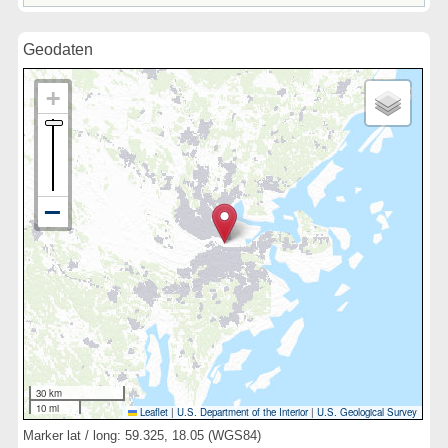
Geodaten
30 km
10 mi
Leaflet
|
U.S. Department of the Interior
|
U.S. Geological Survey
Marker lat / long: 59.325, 18.05 (WGS84)