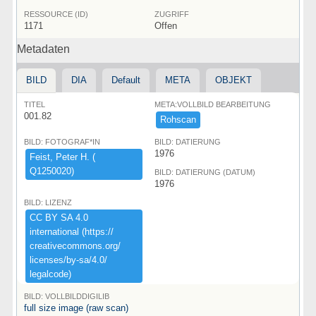
RESSOURCE (ID)
ZUGRIFF
1171
Offen
Metadaten
BILD
DIA
Default
META
OBJEKT
TITEL
META:VOLLBILD BEARBEITUNG
001.82
Rohscan
BILD: FOTOGRAF*IN
BILD: DATIERUNG
1976
Feist,​ ​Peter ​H.​ ​(​
Q1250020)​
BILD: DATIERUNG (DATUM)
1976
BILD: LIZENZ
CC ​BY ​SA ​4.​0 ​
international ​(​https:​/​/​
creativecommons.​org/​
licenses/​by-​sa/​4.​0/​
legalcode)​
BILD: VOLLBILDDIGILIB
full size image (raw scan)