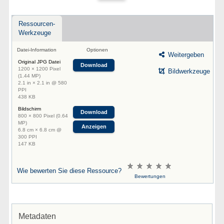
Ressourcen-
Werkzeuge
Datei-Information
Optionen
Weitergeben
Original JPG Datei
Download
1200 × 1200 Pixel
Bildwerkzeuge
(1.44 MP)
2.1 in × 2.1 in @ 580
PPI
438 KB
Bildschirm
Download
800 × 800 Pixel (0.64
MP)
Anzeigen
6.8 cm × 6.8 cm @
300 PPI
147 KB
Wie bewerten Sie diese Ressource?
Bewertungen
Metadaten