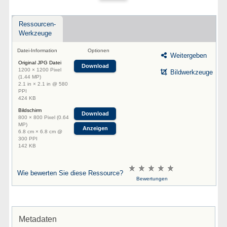
Ressourcen-
Werkzeuge
Datei-Information
Optionen
Weitergeben
Original JPG Datei
Download
1200 × 1200 Pixel
Bildwerkzeuge
(1.44 MP)
2.1 in × 2.1 in @ 580
PPI
424 KB
Bildschirm
Download
800 × 800 Pixel (0.64
MP)
Anzeigen
6.8 cm × 6.8 cm @
300 PPI
142 KB
Wie bewerten Sie diese Ressource?
Bewertungen
Metadaten