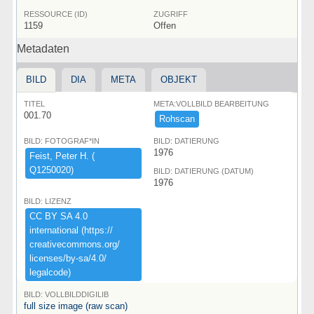
RESSOURCE (ID)
ZUGRIFF
1159
Offen
Metadaten
BILD
DIA
META
OBJEKT
TITEL
META:VOLLBILD BEARBEITUNG
001.70
Rohscan
BILD: FOTOGRAF*IN
BILD: DATIERUNG
1976
Feist,​ ​Peter ​H.​ ​(​
Q1250020)​
BILD: DATIERUNG (DATUM)
1976
BILD: LIZENZ
CC ​BY ​SA ​4.​0 ​
international ​(​https:​/​/​
creativecommons.​org/​
licenses/​by-​sa/​4.​0/​
legalcode)​
BILD: VOLLBILDDIGILIB
full size image (raw scan)