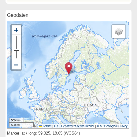
Geodaten
500 km
500 mi
Leaflet
|
U.S. Department of the Interior
|
U.S. Geological Survey
Marker lat / long: 59.325, 18.05 (WGS84)