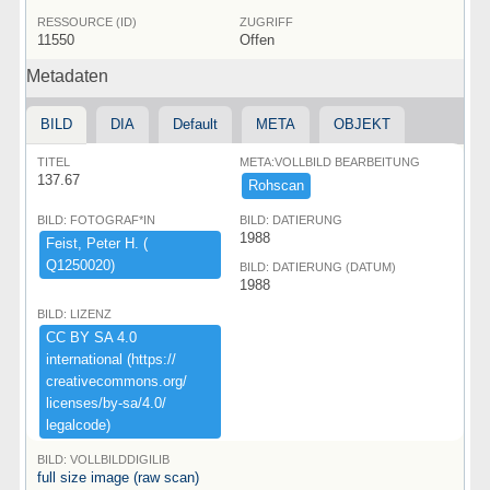
RESSOURCE (ID)
ZUGRIFF
11550
Offen
Metadaten
BILD
DIA
Default
META
OBJEKT
TITEL
META:VOLLBILD BEARBEITUNG
137.67
Rohscan
BILD: FOTOGRAF*IN
BILD: DATIERUNG
1988
Feist,​ ​Peter ​H.​ ​(​
Q1250020)​
BILD: DATIERUNG (DATUM)
1988
BILD: LIZENZ
CC ​BY ​SA ​4.​0 ​
international ​(​https:​/​/​
creativecommons.​org/​
licenses/​by-​sa/​4.​0/​
legalcode)​
BILD: VOLLBILDDIGILIB
full size image (raw scan)