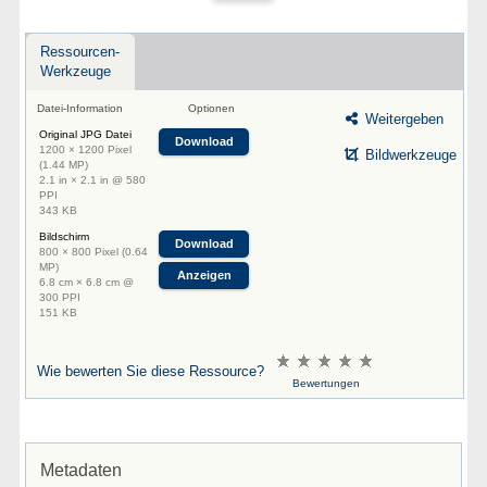
Ressourcen-
Werkzeuge
Datei-Information
Optionen
Weitergeben
Original JPG Datei
Download
1200 × 1200 Pixel
Bildwerkzeuge
(1.44 MP)
2.1 in × 2.1 in @ 580
PPI
343 KB
Bildschirm
Download
800 × 800 Pixel (0.64
MP)
Anzeigen
6.8 cm × 6.8 cm @
300 PPI
151 KB
Wie bewerten Sie diese Ressource?
Bewertungen
Metadaten