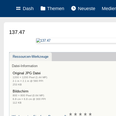
Dash
Themen
Neueste
Medie
137.47
Ressourcen-Werkzeuge
Datei-Information
Original JPG Datei
1200 × 1200 Pixel (1.44 MP)
2.1 in × 2.1 in @ 580 PPI
253 KB
Bildschirm
800 × 800 Pixel (0.64 MP)
6.8 cm × 6.8 cm @ 300 PPI
112 KB