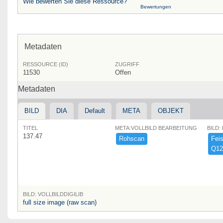
Wie bewerten Sie diese Ressource?
Bewertungen
Metadaten
RESSOURCE (ID)
ZUGRIFF
11530
Offen
Metadaten
BILD
DIA
Default
META
OBJEKT
TITEL
META:VOLLBILD BEARBEITUNG
BILD:
137.47
Rohscan
Feist
Q12
BILD: VOLLBILDDIGILIB
full size image (raw scan)