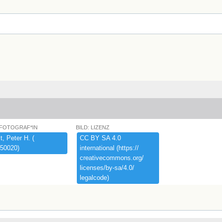
 FOTOGRAF*IN
BILD: LIZENZ
,​ ​Peter ​H.​ ​(​
CC ​BY ​SA ​4.​0 ​
50020)​
international ​(​https:​/​/​
creativecommons.​org/​
licenses/​by-​sa/​4.​0/​
legalcode)​