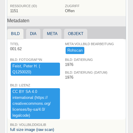
RESSOURCE (ID)
ZUGRIFF
1151
Offen
Metadaten
BILD
DIA
META
OBJEKT
TITEL
META:VOLLBILD BEARBEITUNG
001.62
Rohscan
BILD: FOTOGRAF*IN
BILD: DATIERUNG
1976
Feist,​ ​Peter ​H.​ ​(​
Q1250020)​
BILD: DATIERUNG (DATUM)
1976
BILD: LIZENZ
CC ​BY ​SA ​4.​0 ​
international ​(​https:​/​/​
creativecommons.​org/​
licenses/​by-​sa/​4.​0/​
legalcode)​
BILD: VOLLBILDDIGILIB
full size image (raw scan)