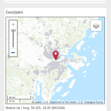
Geodaten
30 km
10 mi
Leaflet
|
U.S. Department of the Interior
|
U.S. Geological Survey
Marker lat / long: 59.325, 18.05 (WGS84)