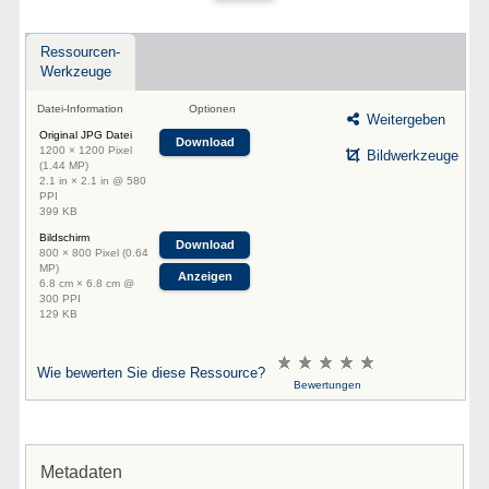
Ressourcen-
Werkzeuge
Datei-Information
Optionen
Weitergeben
Original JPG Datei
Download
1200 × 1200 Pixel
Bildwerkzeuge
(1.44 MP)
2.1 in × 2.1 in @ 580
PPI
399 KB
Bildschirm
Download
800 × 800 Pixel (0.64
MP)
Anzeigen
6.8 cm × 6.8 cm @
300 PPI
129 KB
Wie bewerten Sie diese Ressource?
Bewertungen
Metadaten