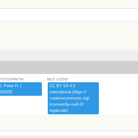
 FOTOGRAF*IN
BILD: LIZENZ
,​ ​Peter ​H.​ ​(​
CC ​BY ​SA ​4.​0 ​
50020)​
international ​(​https:​/​/​
creativecommons.​org/​
licenses/​by-​sa/​4.​0/​
legalcode)​