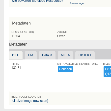
Wie bewerten Sie diese Ressource?
Bewertungen
Metadaten
RESSOURCE (ID)
ZUGRIFF
11304
Offen
Metadaten
BILD
DIA
Default
META
OBJEKT
TITEL
META:VOLLBILD BEARBEITUNG
BILD:
132.81
Rohscan
Feist
Q12
BILD: VOLLBILDDIGILIB
full size image (raw scan)