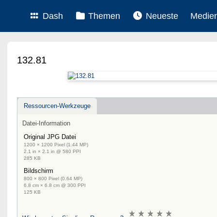
Dash
Themen
Neueste
Medie
132.81
Ressourcen-Werkzeuge
Datei-Information
Original JPG Datei
1200 × 1200 Pixel (1.44 MP)
2.1 in × 2.1 in @ 580 PPI
285 KB
Bildschirm
800 × 800 Pixel (0.64 MP)
6.8 cm × 6.8 cm @ 300 PPI
125 KB