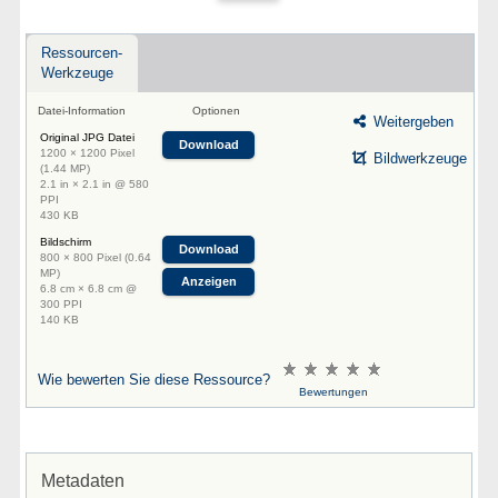
Ressourcen-
Werkzeuge
Datei-Information
Optionen
Weitergeben
Original JPG Datei
Download
1200 × 1200 Pixel
Bildwerkzeuge
(1.44 MP)
2.1 in × 2.1 in @ 580
PPI
430 KB
Bildschirm
Download
800 × 800 Pixel (0.64
MP)
Anzeigen
6.8 cm × 6.8 cm @
300 PPI
140 KB
Wie bewerten Sie diese Ressource?
Bewertungen
Metadaten