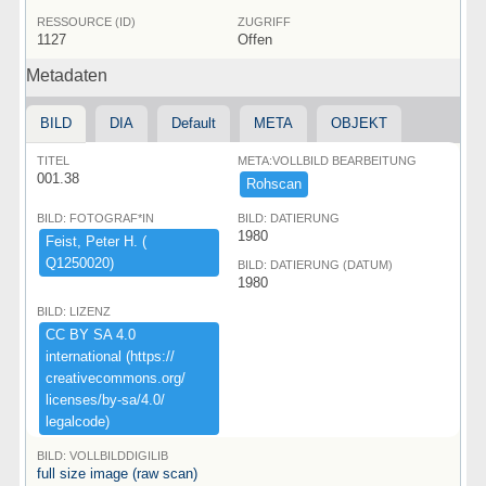
RESSOURCE (ID)
ZUGRIFF
1127
Offen
Metadaten
BILD
DIA
Default
META
OBJEKT
TITEL
META:VOLLBILD BEARBEITUNG
001.38
Rohscan
BILD: FOTOGRAF*IN
BILD: DATIERUNG
1980
Feist,​ ​Peter ​H.​ ​(​
Q1250020)​
BILD: DATIERUNG (DATUM)
1980
BILD: LIZENZ
CC ​BY ​SA ​4.​0 ​
international ​(​https:​/​/​
creativecommons.​org/​
licenses/​by-​sa/​4.​0/​
legalcode)​
BILD: VOLLBILDDIGILIB
full size image (raw scan)