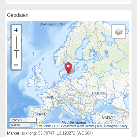
Geodaten
1000 km
500 mi
Leaflet
|
U.S. Department of the Interior
|
U.S. Geological Survey
Marker lat / long: 55.70747, 13.190272 (WGS84)