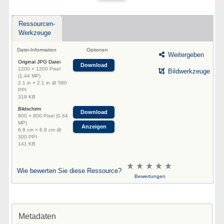
Ressourcen-
Werkzeuge
Datei-Information
Optionen
Weitergeben
Original JPG Datei
Download
1200 × 1200 Pixel
Bildwerkzeuge
(1.44 MP)
2.1 in × 2.1 in @ 580
PPI
319 KB
Bildschirm
Download
800 × 800 Pixel (0.64
MP)
Anzeigen
6.8 cm × 6.8 cm @
300 PPI
141 KB
Wie bewerten Sie diese Ressource?
Bewertungen
Metadaten