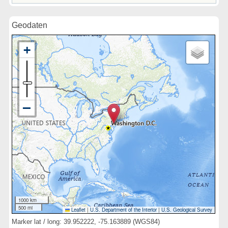
Geodaten
1000 km
500 mi
Leaflet
|
U.S. Department of the Interior
|
U.S. Geological Survey
Marker lat / long: 39.952222, -75.163889 (WGS84)