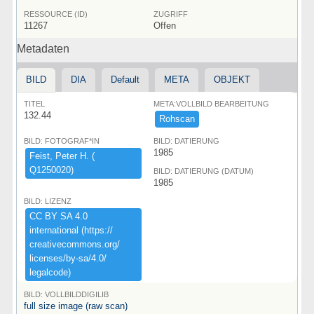
RESSOURCE (ID)
ZUGRIFF
11267
Offen
Metadaten
BILD
DIA
Default
META
OBJEKT
TITEL
META:VOLLBILD BEARBEITUNG
132.44
Rohscan
BILD: FOTOGRAF*IN
BILD: DATIERUNG
1985
Feist,​ ​Peter ​H.​ ​(​
Q1250020)​
BILD: DATIERUNG (DATUM)
1985
BILD: LIZENZ
CC ​BY ​SA ​4.​0 ​
international ​(​https:​/​/​
creativecommons.​org/​
licenses/​by-​sa/​4.​0/​
legalcode)​
BILD: VOLLBILDDIGILIB
full size image (raw scan)