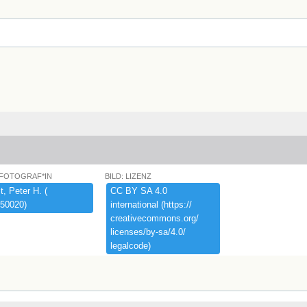
 FOTOGRAF*IN
BILD: LIZENZ
,​ ​Peter ​H.​ ​(​
CC ​BY ​SA ​4.​0 ​
50020)​
international ​(​https:​/​/​
creativecommons.​org/​
licenses/​by-​sa/​4.​0/​
legalcode)​