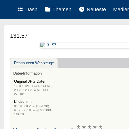
Dash
Themen
Neueste
Medie
131.57
Ressourcen-Werkzeuge
Datei-Information
Original JPG Datei
1200 × 1200 Pixel (1.44 MP)
2.1 in × 2.1 in @ 580 PPI
272 KB
Bildschirm
800 × 800 Pixel (0.64 MP)
6.8 cm × 6.8 cm @ 300 PPI
119 KB