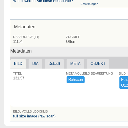
Wie bewerten Sie diese Ressource?
Bewertungen
Metadaten
RESSOURCE (ID)
ZUGRIFF
11194
Offen
Metadaten
BILD
DIA
Default
META
OBJEKT
TITEL
META:VOLLBILD BEARBEITUNG
BILD:
131.57
Rohscan
Feist
Q12
BILD: VOLLBILDDIGILIB
full size image (raw scan)