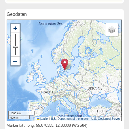
Geodaten
1000 km
500 mi
Leaflet
|
U.S. Department of the Interior
|
U.S. Geological Survey
Marker lat / long: 55.870355, 12.83008 (WGS84)