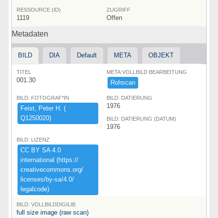
RESSOURCE (ID)
ZUGRIFF
1119
Offen
Metadaten
BILD
DIA
Default
META
OBJEKT
TITEL
META:VOLLBILD BEARBEITUNG
001.30
Rohscan
BILD: FOTOGRAF*IN
BILD: DATIERUNG
1976
Feist,​ ​Peter ​H.​ ​(​
Q1250020)​
BILD: DATIERUNG (DATUM)
1976
BILD: LIZENZ
CC ​BY ​SA ​4.​0 ​
international ​(​https:​/​/​
creativecommons.​org/​
licenses/​by-​sa/​4.​0/​
legalcode)​
BILD: VOLLBILDDIGILIB
full size image (raw scan)