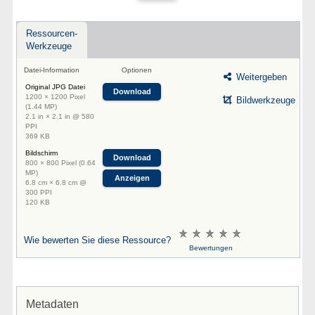
Ressourcen-
Werkzeuge
Datei-Information
Optionen
Weitergeben
Original JPG Datei
Download
1200 × 1200 Pixel
Bildwerkzeuge
(1.44 MP)
2.1 in × 2.1 in @ 580
PPI
369 KB
Bildschirm
Download
800 × 800 Pixel (0.64
MP)
Anzeigen
6.8 cm × 6.8 cm @
300 PPI
120 KB
Wie bewerten Sie diese Ressource?
Bewertungen
Metadaten