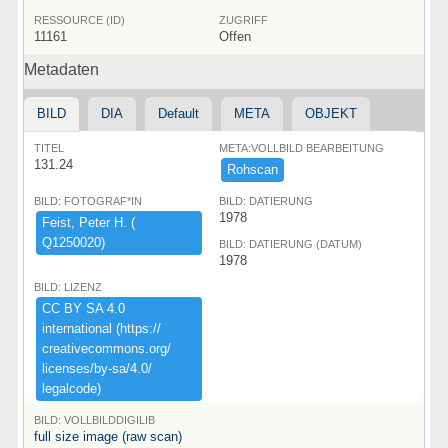
RESSOURCE (ID)
ZUGRIFF
11161
Offen
Metadaten
BILD
DIA
Default
META
OBJEKT
TITEL
META:VOLLBILD BEARBEITUNG
131.24
Rohscan
BILD: FOTOGRAF*IN
BILD: DATIERUNG
1978
Feist,​ ​Peter ​H.​ ​(​
Q1250020)​
BILD: DATIERUNG (DATUM)
1978
BILD: LIZENZ
CC ​BY ​SA ​4.​0 ​
international ​(​https:​/​/​
creativecommons.​org/​
licenses/​by-​sa/​4.​0/​
legalcode)​
BILD: VOLLBILDDIGILIB
full size image (raw scan)