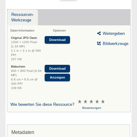
Ressourcen-
Werkzeuge
Datei-Information
Optionen
Weitergeben
Original JPG Datei
Download
1200 × 1200 Pixel
Bildwerkzeuge
(1.44 MP)
2.1 in × 2.1 in @ 580
PPI
257 KB
Bildschirm
Download
800 × 800 Pixel (0.64
MP)
Anzeigen
6.8 cm × 6.8 cm @
300 PPI
109 KB
Wie bewerten Sie diese Ressource?
Bewertungen
Metadaten