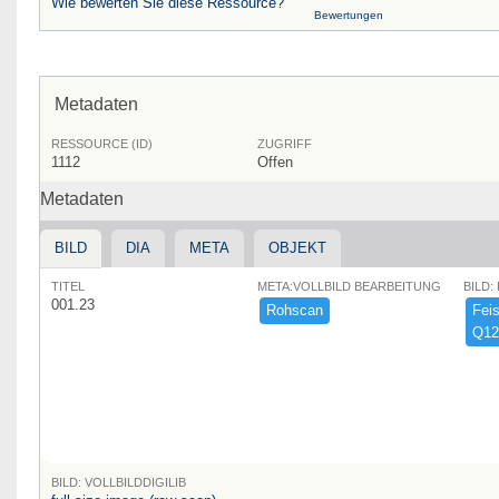
Wie bewerten Sie diese Ressource?
Bewertungen
Metadaten
RESSOURCE (ID)
ZUGRIFF
1112
Offen
Metadaten
BILD
DIA
META
OBJEKT
TITEL
META:VOLLBILD BEARBEITUNG
BILD:
001.23
Rohscan
Feist
Q12
BILD: VOLLBILDDIGILIB