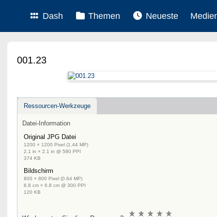
Dash
Themen
Neueste
Medie
001.23
Ressourcen-Werkzeuge
Datei-Information
Original JPG Datei
1200 × 1200 Pixel (1.44 MP)
2.1 in × 2.1 in @ 580 PPI
374 KB
Bildschirm
800 × 800 Pixel (0.64 MP)
6.8 cm × 6.8 cm @ 300 PPI
120 KB