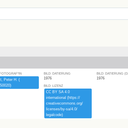
 FOTOGRAF*IN
BILD: DATIERUNG
BILD: DATIERUNG (
1976
1976
,​ ​Peter ​H.​ ​(​
50020)​
BILD: LIZENZ
CC ​BY ​SA ​4.​0 ​
international ​(​https:​/​/​
creativecommons.​org/​
licenses/​by-​sa/​4.​0/​
legalcode)​