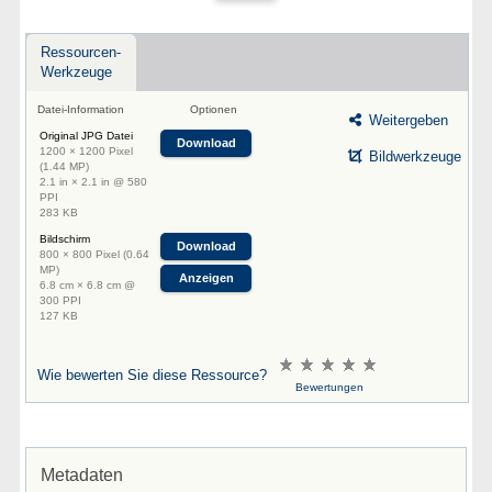
Ressourcen-
Werkzeuge
Datei-Information
Optionen
Weitergeben
Original JPG Datei
Download
1200 × 1200 Pixel
Bildwerkzeuge
(1.44 MP)
2.1 in × 2.1 in @ 580
PPI
283 KB
Bildschirm
Download
800 × 800 Pixel (0.64
MP)
Anzeigen
6.8 cm × 6.8 cm @
300 PPI
127 KB
Wie bewerten Sie diese Ressource?
Bewertungen
Metadaten