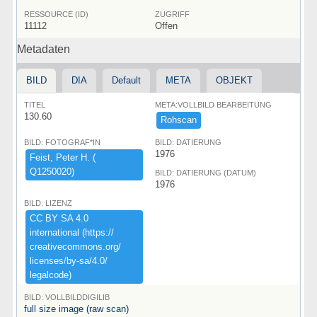
RESSOURCE (ID)
ZUGRIFF
11112
Offen
Metadaten
BILD
DIA
Default
META
OBJEKT
TITEL
META:VOLLBILD BEARBEITUNG
130.60
Rohscan
BILD: FOTOGRAF*IN
BILD: DATIERUNG
1976
Feist,​ ​Peter ​H.​ ​(​
Q1250020)​
BILD: DATIERUNG (DATUM)
1976
BILD: LIZENZ
CC ​BY ​SA ​4.​0 ​
international ​(​https:​/​/​
creativecommons.​org/​
licenses/​by-​sa/​4.​0/​
legalcode)​
BILD: VOLLBILDDIGILIB
full size image (raw scan)