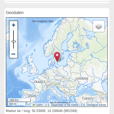
Geodaten
1000 km
500 mi
Leaflet
|
U.S. Department of the Interior
|
U.S. Geological Survey
Marker lat / long: 56.03408, 14.156644 (WGS84)