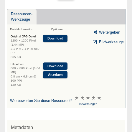
Ressourcen-
Werkzeuge
Datei-Information
Optionen
Weitergeben
Original JPG Datei
Download
1200 × 1200 Pixel
Bildwerkzeuge
(1.44 MP)
2.1 in × 2.1 in @ 580
PPI
365 KB
Bildschirm
Download
800 × 800 Pixel (0.64
MP)
Anzeigen
6.8 cm × 6.8 cm @
300 PPI
120 KB
Wie bewerten Sie diese Ressource?
Bewertungen
Metadaten