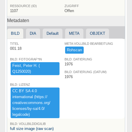
RESSOURCE (ID)
ZUGRIFF
1107
Offen
Metadaten
BILD
DIA
Default
META
OBJEKT
TITEL
META:VOLLBILD BEARBEITUNG
001.18
Rohscan
BILD: FOTOGRAF*IN
BILD: DATIERUNG
1976
Feist,​ ​Peter ​H.​ ​(​
Q1250020)​
BILD: DATIERUNG (DATUM)
1976
BILD: LIZENZ
CC ​BY ​SA ​4.​0 ​
international ​(​https:​/​/​
creativecommons.​org/​
licenses/​by-​sa/​4.​0/​
legalcode)​
BILD: VOLLBILDDIGILIB
full size image (raw scan)