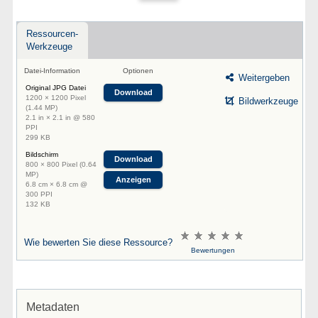
Ressourcen-
Werkzeuge
Datei-Information
Optionen
Weitergeben
Original JPG Datei
Download
1200 × 1200 Pixel
Bildwerkzeuge
(1.44 MP)
2.1 in × 2.1 in @ 580
PPI
299 KB
Bildschirm
Download
800 × 800 Pixel (0.64
MP)
Anzeigen
6.8 cm × 6.8 cm @
300 PPI
132 KB
Wie bewerten Sie diese Ressource?
Bewertungen
Metadaten