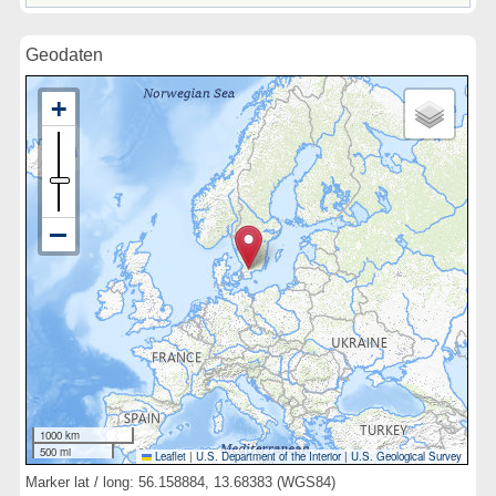
Geodaten
1000 km
500 mi
Leaflet
|
U.S. Department of the Interior
|
U.S. Geological Survey
Marker lat / long: 56.158884, 13.68383 (WGS84)