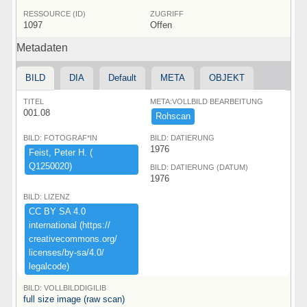
RESSOURCE (ID)
ZUGRIFF
1097
Offen
Metadaten
BILD
DIA
Default
META
OBJEKT
TITEL
META:VOLLBILD BEARBEITUNG
001.08
Rohscan
BILD: FOTOGRAF*IN
BILD: DATIERUNG
1976
Feist,​ ​Peter ​H.​ ​(​
Q1250020)​
BILD: DATIERUNG (DATUM)
1976
BILD: LIZENZ
CC ​BY ​SA ​4.​0 ​
international ​(​https:​/​/​
creativecommons.​org/​
licenses/​by-​sa/​4.​0/​
legalcode)​
BILD: VOLLBILDDIGILIB
full size image (raw scan)