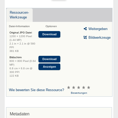
Ressourcen-
Werkzeuge
Datei-Information
Optionen
Weitergeben
Original JPG Datei
Download
1200 × 1200 Pixel
Bildwerkzeuge
(1.44 MP)
2.1 in × 2.1 in @ 580
PPI
381 KB
Bildschirm
Download
800 × 800 Pixel (0.64
MP)
Anzeigen
6.8 cm × 6.8 cm @
300 PPI
122 KB
Wie bewerten Sie diese Ressource?
Bewertungen
Metadaten