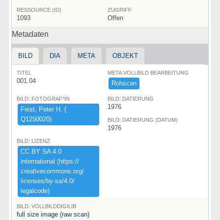
RESSOURCE (ID)
ZUGRIFF
1093
Offen
Metadaten
BILD
DIA
META
OBJEKT
TITEL
META:VOLLBILD BEARBEITUNG
001.04
Rohscan
BILD: FOTOGRAF*IN
BILD: DATIERUNG
1976
Feist,​ ​Peter ​H.​ ​(​
Q1250020)​
BILD: DATIERUNG (DATUM)
1976
BILD: LIZENZ
CC ​BY ​SA ​4.​0 ​
international ​(​https:​/​/​
creativecommons.​org/​
licenses/​by-​sa/​4.​0/​
legalcode)​
BILD: VOLLBILDDIGILIB
full size image (raw scan)