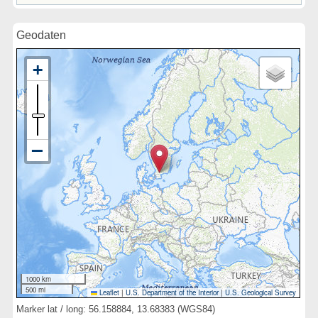
Geodaten
1000 km
500 mi
Leaflet
|
U.S. Department of the Interior
|
U.S. Geological Survey
Marker lat / long: 56.158884, 13.68383 (WGS84)