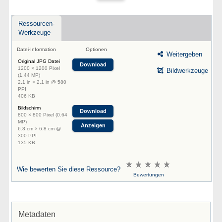
Ressourcen-
Werkzeuge
Datei-Information
Optionen
Weitergeben
Original JPG Datei
Download
1200 × 1200 Pixel
Bildwerkzeuge
(1.44 MP)
2.1 in × 2.1 in @ 580
PPI
406 KB
Bildschirm
Download
800 × 800 Pixel (0.64
MP)
Anzeigen
6.8 cm × 6.8 cm @
300 PPI
135 KB
Wie bewerten Sie diese Ressource?
Bewertungen
Metadaten