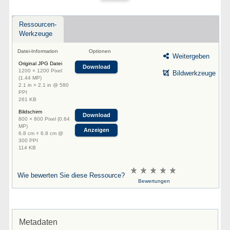
Ressourcen-
Werkzeuge
Datei-Information
Optionen
Weitergeben
Original JPG Datei
Download
1200 × 1200 Pixel
Bildwerkzeuge
(1.44 MP)
2.1 in × 2.1 in @ 580
PPI
261 KB
Bildschirm
Download
800 × 800 Pixel (0.64
MP)
Anzeigen
6.8 cm × 6.8 cm @
300 PPI
114 KB
Wie bewerten Sie diese Ressource?
Bewertungen
Metadaten