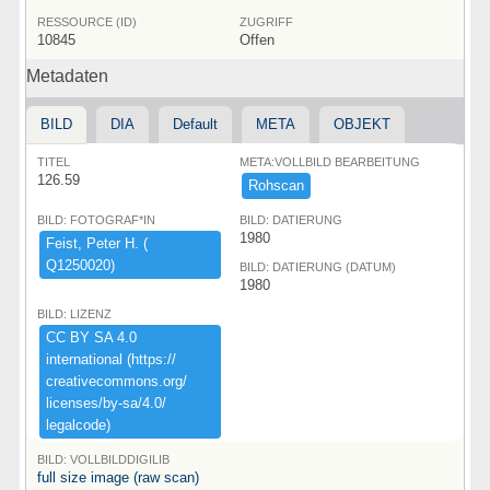
RESSOURCE (ID)
ZUGRIFF
10845
Offen
Metadaten
BILD
DIA
Default
META
OBJEKT
TITEL
META:VOLLBILD BEARBEITUNG
126.59
Rohscan
BILD: FOTOGRAF*IN
BILD: DATIERUNG
1980
Feist,​ ​Peter ​H.​ ​(​
Q1250020)​
BILD: DATIERUNG (DATUM)
1980
BILD: LIZENZ
CC ​BY ​SA ​4.​0 ​
international ​(​https:​/​/​
creativecommons.​org/​
licenses/​by-​sa/​4.​0/​
legalcode)​
BILD: VOLLBILDDIGILIB
full size image (raw scan)