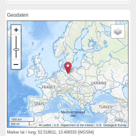
Geodaten
1000 km
500 mi
Leaflet
|
U.S. Department of the Interior
|
U.S. Geological Survey
Marker lat / long: 52.518611, 13.408333 (WGS84)