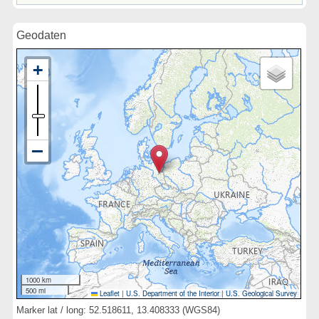
Geodaten
1000 km
500 mi
Leaflet
|
U.S. Department of the Interior
|
U.S. Geological Survey
Marker lat / long: 52.518611, 13.408333 (WGS84)