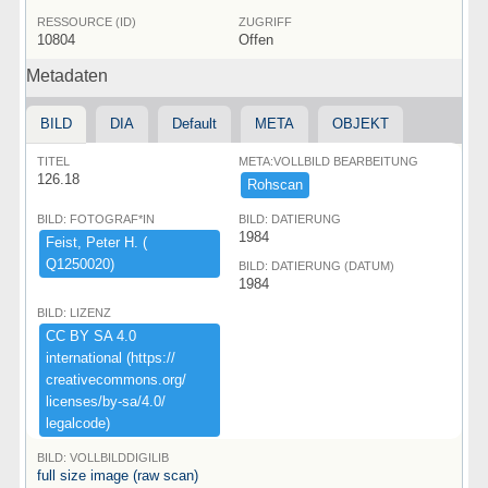
RESSOURCE (ID)
ZUGRIFF
10804
Offen
Metadaten
BILD
DIA
Default
META
OBJEKT
TITEL
META:VOLLBILD BEARBEITUNG
126.18
Rohscan
BILD: FOTOGRAF*IN
BILD: DATIERUNG
1984
Feist,​ ​Peter ​H.​ ​(​
Q1250020)​
BILD: DATIERUNG (DATUM)
1984
BILD: LIZENZ
CC ​BY ​SA ​4.​0 ​
international ​(​https:​/​/​
creativecommons.​org/​
licenses/​by-​sa/​4.​0/​
legalcode)​
BILD: VOLLBILDDIGILIB
full size image (raw scan)