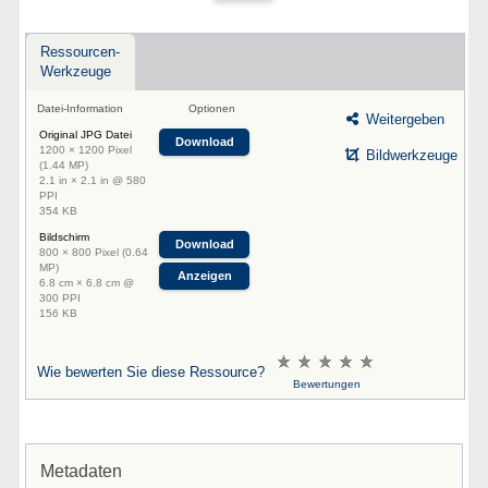
Ressourcen-
Werkzeuge
Datei-Information
Optionen
Weitergeben
Original JPG Datei
Download
1200 × 1200 Pixel
Bildwerkzeuge
(1.44 MP)
2.1 in × 2.1 in @ 580
PPI
354 KB
Bildschirm
Download
800 × 800 Pixel (0.64
MP)
Anzeigen
6.8 cm × 6.8 cm @
300 PPI
156 KB
Wie bewerten Sie diese Ressource?
Bewertungen
Metadaten