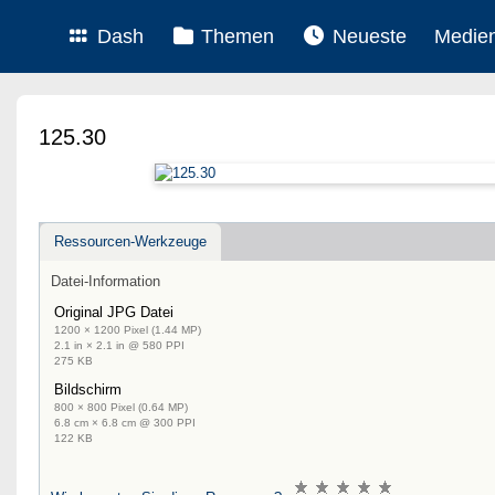
Dash
Themen
Neueste
Medie
125.30
Ressourcen-Werkzeuge
Datei-Information
Original JPG Datei
1200 × 1200 Pixel (1.44 MP)
2.1 in × 2.1 in @ 580 PPI
275 KB
Bildschirm
800 × 800 Pixel (0.64 MP)
6.8 cm × 6.8 cm @ 300 PPI
122 KB