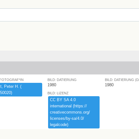
 FOTOGRAF*IN
BILD: DATIERUNG
BILD: DATIERUNG (
1980
1980
,​ ​Peter ​H.​ ​(​
50020)​
BILD: LIZENZ
CC ​BY ​SA ​4.​0 ​
international ​(​https:​/​/​
creativecommons.​org/​
licenses/​by-​sa/​4.​0/​
legalcode)​