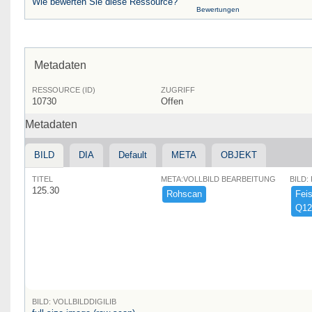
Wie bewerten Sie diese Ressource?
Bewertungen
Metadaten
RESSOURCE (ID)
ZUGRIFF
10730
Offen
Metadaten
BILD
DIA
Default
META
OBJEKT
TITEL
META:VOLLBILD BEARBEITUNG
BILD:
125.30
Rohscan
Feist
Q12
BILD: VOLLBILDDIGILIB