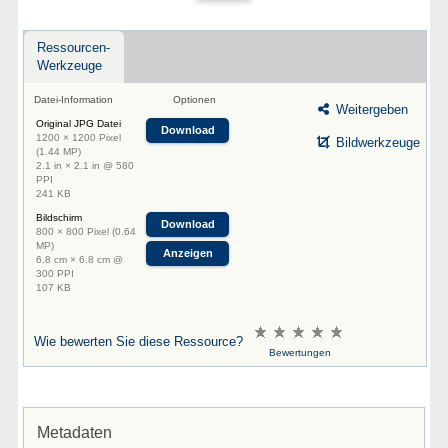
Ressourcen-
Werkzeuge
Datei-Information
Optionen
Weitergeben
Original JPG Datei
Download
1200 × 1200 Pixel
Bildwerkzeuge
(1.44 MP)
2.1 in × 2.1 in @ 580
PPI
241 KB
Bildschirm
Download
800 × 800 Pixel (0.64
MP)
Anzeigen
6.8 cm × 6.8 cm @
300 PPI
107 KB
Wie bewerten Sie diese Ressource?
Bewertungen
Metadaten