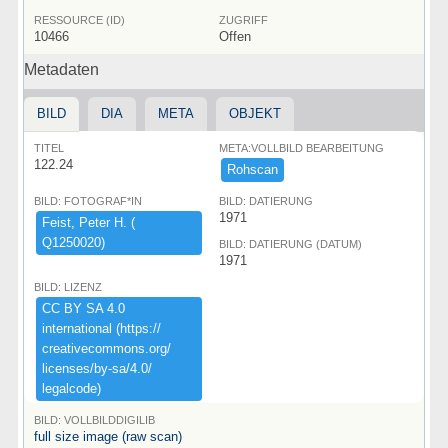
RESSOURCE (ID)
ZUGRIFF
10466
Offen
Metadaten
BILD
DIA
META
OBJEKT
TITEL
META:VOLLBILD BEARBEITUNG
122.24
Rohscan
BILD: FOTOGRAF*IN
BILD: DATIERUNG
1971
Feist,​ ​Peter ​H.​ ​(​
Q1250020)​
BILD: DATIERUNG (DATUM)
1971
BILD: LIZENZ
CC ​BY ​SA ​4.​0 ​
international ​(​https:​/​/​
creativecommons.​org/​
licenses/​by-​sa/​4.​0/​
legalcode)​
BILD: VOLLBILDDIGILIB
full size image (raw scan)