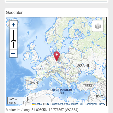
Geodaten
1000 km
500 mi
Leaflet
|
U.S. Department of the Interior
|
U.S. Geological Survey
Marker lat / long: 51.003056, 12.776667 (WGS84)