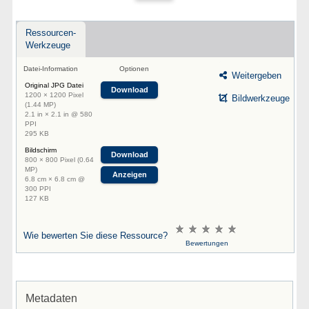
Ressourcen-
Werkzeuge
Datei-Information
Optionen
Weitergeben
Original JPG Datei
Download
1200 × 1200 Pixel
Bildwerkzeuge
(1.44 MP)
2.1 in × 2.1 in @ 580
PPI
295 KB
Bildschirm
Download
800 × 800 Pixel (0.64
MP)
Anzeigen
6.8 cm × 6.8 cm @
300 PPI
127 KB
Wie bewerten Sie diese Ressource?
Bewertungen
Metadaten