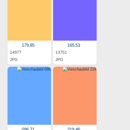
179.85
165.53
14977
13751
JPG
JPG
096.71
219.46