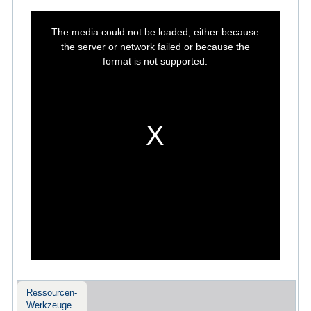
This
is
The media could not be loaded, either because
a
modal
the server or network failed or because the
window.
format is not supported.
Ressourcen-
Werkzeuge