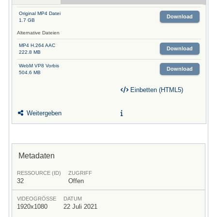
Original MP4 Datei
Download
1.7 GB
Alternative Dateien
MP4 H.264 AAC
Download
222.8 MB
WebM VP8 Vorbis
Download
504.6 MB
Einbetten (HTML5)
Weitergeben
Metadaten
RESSOURCE (ID)
ZUGRIFF
32
Offen
VIDEOGRÖSSE
DATUM
1920x1080
22 Juli 2021