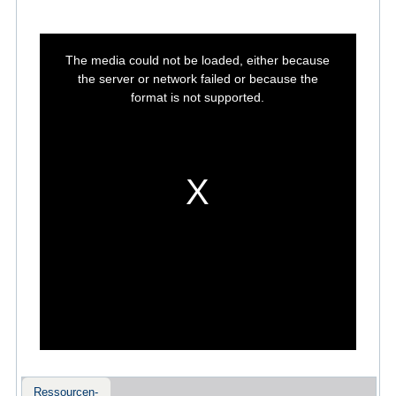
This
is
The media could not be loaded, either because
a
modal
the server or network failed or because the
window.
format is not supported.
Ressourcen-