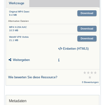
Werkzeuge
Original MP4 Datei
Download
9.4 MB
Alternative Dateien
MP4 H.264 AAC
Download
10.5 MB
WebM VP8 Vorbis
Download
21.1 MB
Einbetten (HTML5)
Weitergeben
Wie bewerten Sie diese Ressource?
0 Bewertungen
Metadaten