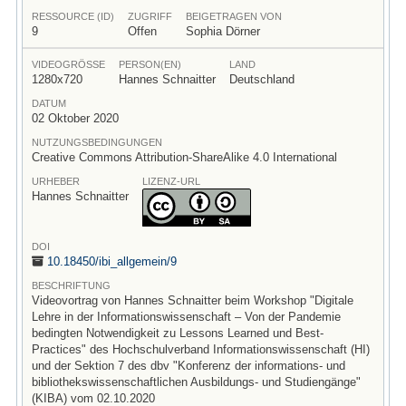
RESSOURCE (ID)
ZUGRIFF
BEIGETRAGEN VON
9
Offen
Sophia Dörner
VIDEOGRÖSSE
PERSON(EN)
LAND
1280x720
Hannes Schnaitter
Deutschland
DATUM
02 Oktober 2020
NUTZUNGSBEDINGUNGEN
Creative Commons Attribution-ShareAlike 4.0 International
URHEBER
LIZENZ-URL
Hannes Schnaitter
DOI
10.18450/
ibi_allgemein/
9
BESCHRIFTUNG
Videovortrag von Hannes Schnaitter beim Workshop "Digitale
Lehre in der Informationswissenschaft – Von der Pandemie
bedingten Notwendigkeit zu Lessons Learned und Best-
Practices" des Hochschulverband Informationswissenschaft (HI)
und der Sektion 7 des dbv "Konferenz der informations- und
bibliothekswissenschaftlichen Ausbildungs- und Studiengänge"
(KIBA) vom 02.10.2020